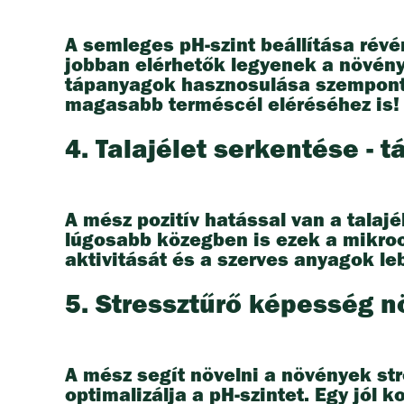
A semleges pH-szint beállítása rév
jobban elérhetők legyenek a növény
tápanyagok hasznosulása szempontj
magasabb terméscél eléréséhez is!
4. Talajélet serkentése -
A mész pozitív hatással van a talaj
lúgosabb közegben is ezek a mikro
aktivitását és a szerves anyagok le
5. Stressztűrő képesség n
A mész segít növelni a növények stre
optimalizálja a pH-szintet. Egy jól