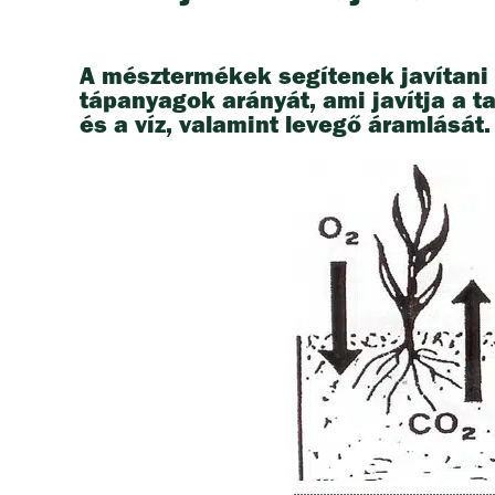
A mésztermékek segítenek javítani a
tápanyagok arányát, ami javítja a t
és a víz, valamint levegő áramlását