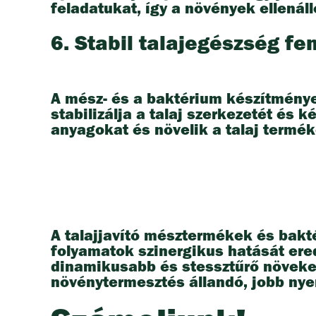
feladatukat, így a növények ellená
6. Stabil talajegészség f
A mész- és a baktérium készítménye
stabilizálja a talaj szerkezetét és
anyagokat és növelik a talaj termé
A talajjavító mésztermékek és bakt
folyamatok szinergikus hatását ere
dinamikusabb és stessztűrő növeke
növénytermesztés állandó, jobb ny