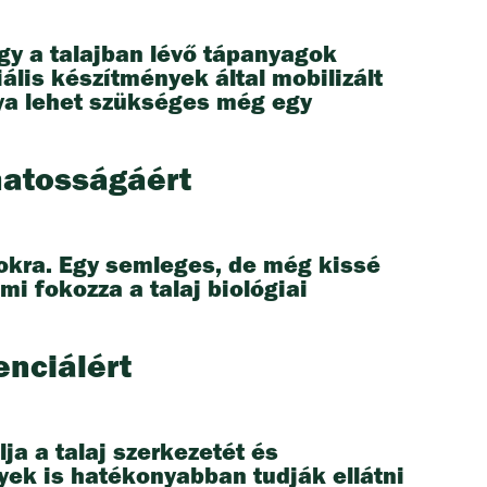
gy a talajban lévő tápanyagok
lis készítmények által mobilizált
ya lehet szükséges még egy
matosságáért
mokra. Egy semleges, de még kissé
 fokozza a talaj biológiai
enciálért
ja a talaj szerkezetét és
nyek is hatékonyabban tudják ellátni