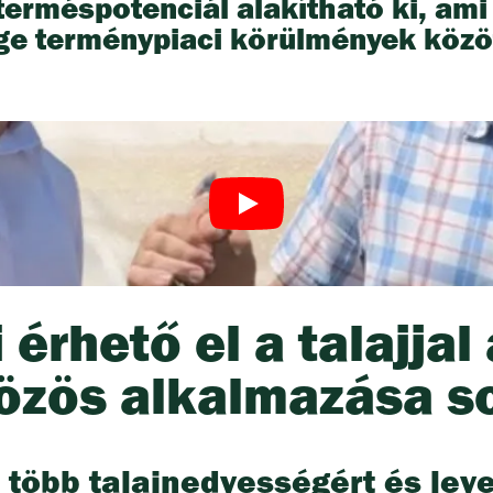
 terméspotenciál alakítható ki, am
e terménypiaci körülmények közöt
 érhető el a talajjal 
özös alkalmazása s
 - több talajnedvességért és lev