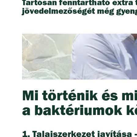
Tartósan fenntartható extra
jövedelmezőségét még gyeng
Mi történik és mi
a baktériumok k
1. Talajszerkezet javítása