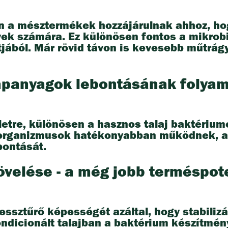
én a mésztermékek hozzájárulnak ahhoz, ho
ek számára. Ez különösen fontos a mikrobiá
ából. Már rövid távon is kevesebb műtrág
 tápanyagok lebontásának folya
életre, különösen a hasznos talaj baktériu
organizmusok hatékonyabban működnek, ami
bontását.
övelése - a még jobb terméspot
ssztűrő képességét azáltal, hogy stabilizál
 kondicionált talajban a baktérium készítmé