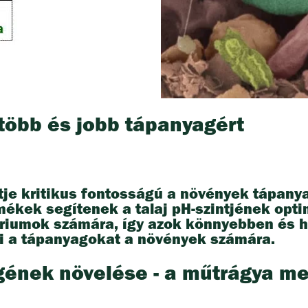
 több és jobb tápanyagért
tje kritikus fontosságú a növények tápanya
mékek segítenek a talaj pH-szintjének opt
ériumok számára, így azok könnyebben és h
ni a tápanyagokat a növények számára.
gének növelése - a műtrágya me