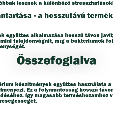
llóbbak lesznek a különböző stresszhatáso
enntartása - a hosszútávú termé
k együttes alkalmazása hosszú távon javítj
 kémiai tulajdonságait, míg a baktériumok f
kenységét.
Összefoglalva
érium készítmények együttes használata a 
dményezi. Ez a folyamatosság hosszú távo
déséhez, így magasabb terméshozamhoz ve
ereségességét.