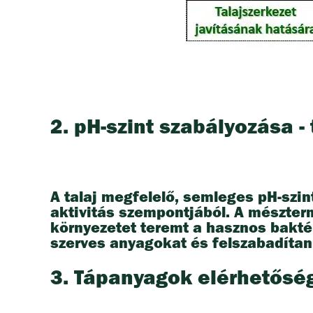
2. pH-szint szabályozása -
A talaj megfelelő, semleges pH-szin
aktivitás szempontjából. A mészter
környezetet teremt a hasznos bakt
szerves anyagokat és felszabadíta
3. Tápanyagok elérhetősé