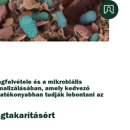
gfelvétele és a mikrobiális
imalizálásában, amely kedvező
atékonyabban tudják lebontani az
gtakarításért