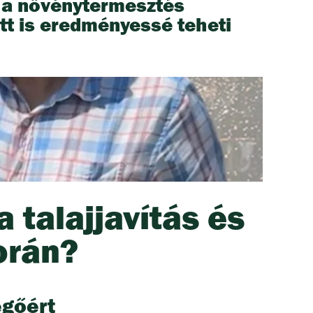
i a növénytermesztés
t is eredményessé teheti
a talajjavítás és
orán?
egőért