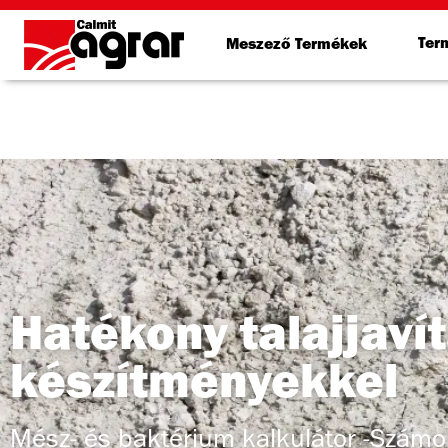
Ter
Meszező Termékek
Hatékony talajjaví
készítményekkel
Mész- és baktérium kalkulátor -Számo