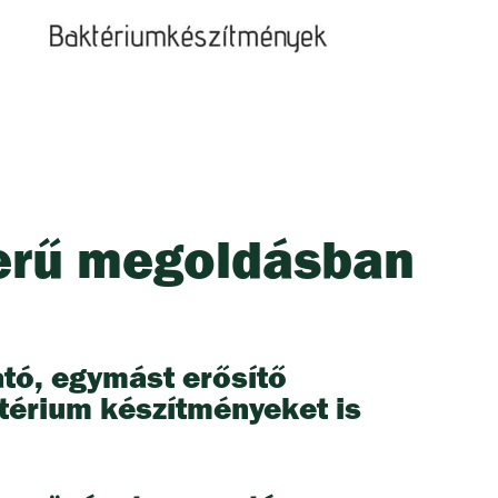
zerű megoldásban
ató, egymást erősítő
ktérium készítményeket is