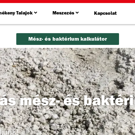
mékeny Talajok
Meszezés
Kapcsolat
Mész- és baktérium kalkulátor
tás mész- és baktér
ljunk!