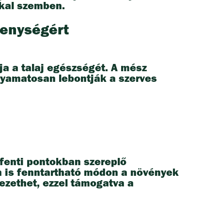
kkal szemben.
kenységért
a a talaj egészségét. A mész
olyamatosan lebontják a szerves
fenti pontokban szereplő
n is fenntartható módon a növények
zethet, ezzel támogatva a