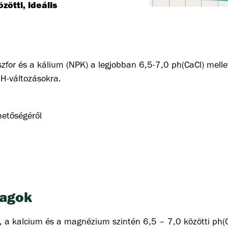
özötti, ideális
szfor és a kálium (NPK) a legjobban 6,5-7,0 ph(CaCl) melle
pH-változásokra.
hetőségéről
ísérlet azt mutatja, hogy az 5,7 pH-jú (CaCl) talajokon a f
 majdnem megkétszerezte a foszfor elérhetőségét – 
ágyára, csak a megfelelő mészkészítmény használatára.