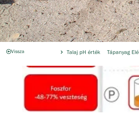
Vissza
Talaj pH érték
Tápanyag Elé