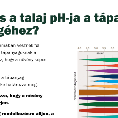
s a talaj pH-ja a tá
géhez?
ormában vesznek fel
 a tápanyagoknak a
oz, hogy a növény képes
s a tápanyag
téke határozza meg.
ozza, hogy a növény
jen.
rendelkezésre álljon, a