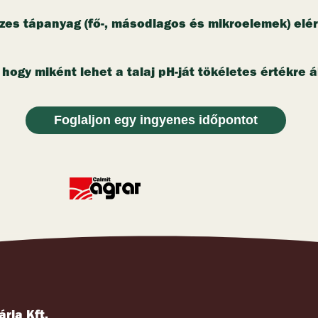
Meszező termékek
yagok
a kalcium és a magnézium szintén 6,5 – 7,0 közötti ph(Ca
mnak van szüksége a 6,5 és 7,0 közötti pH (CaCl) értékre