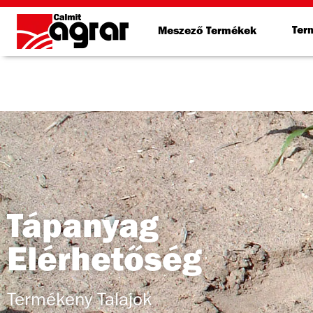
Ter
Meszező Termékek
Tápanyag
Elérhetőség
Termékeny Talajok