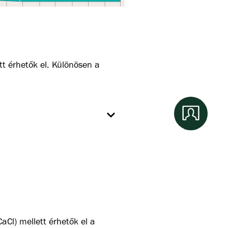
tt érhetők el.
Különösen a
oszfor elérhetősége nagyon
köszönhetően az elvégzett