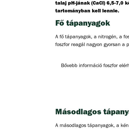
talaj pH-jának (CaCl) 6,5-7,0 k
tartományban kell lennie.
Fő tápanyagok
A fő tápanyagok, a nitrogén, a fo
foszfor reagál nagyon gyorsan a 
Bővebb információ foszfor elér
Egy németországi szántóföldi k
alacsony.
A pH(CaCl) 6,5-re emelése
meszezésnek!
Nincs szükség további P-műtr