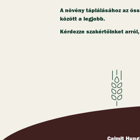
Másodlagos tápan
A másodlagos tápanyagok, a kén, 
legjobban. Különösen a magnéziu
Mikroelemek: