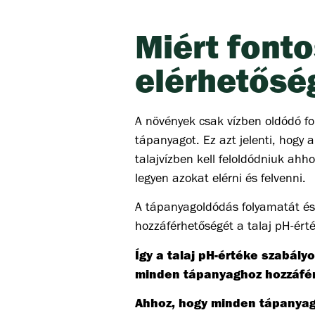
Miért fonto
elérhetősé
A növények csak vízben oldódó f
tápanyagot. Ez azt jelenti, hogy
talajvízben kell feloldódniuk ahh
legyen azokat elérni és felvenni.
A tápanyagoldódás folyamatát é
hozzáférhetőségét a talaj pH-ér
Így a talaj pH-értéke szabály
minden tápanyaghoz hozzáfér
Ahhoz, hogy minden tápanyag 