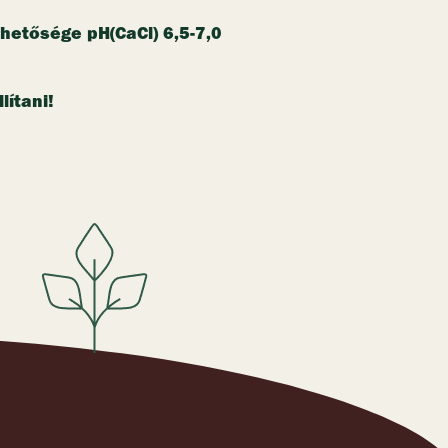
Cl) mellett érhetők el a
.